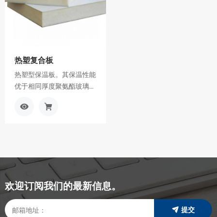
腐蚀、耐摩擦、易于清洁。
耐摩擦、易清洗。可代替铝
可替代铝、不锈钢板、瓷砖
板、不锈钢板、瓷砖等。.
等。
热塑复合板
热塑型保温板。其保温性能
优于相同厚度聚氨酯玻璃钢
保温板，且强度远大于聚氨
查
加
酯玻璃钢保温板，此种板材
看
入
使保温车厢组装更加容易，
更
询
价格更低，成本更小。
多
价
车
欢迎订阅我们的最新信息。
提交