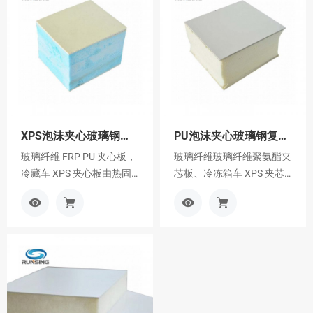
XPS泡沫夹心玻璃钢复合板
PU泡沫夹心玻璃钢复合板
玻璃纤维 FRP PU 夹心板，
玻璃纤维玻璃纤维聚氨酯夹
冷藏车 XPS 夹心板由热固
芯板、冷冻箱车 XPS 夹芯
性塑料和加强玻璃纤维的外
板是由热固性塑料和增强玻
查
加
查
加
皮板以及聚氨酯泡沫作为芯
璃纤维制成的外板，以聚氨
看
入
看
入
材组成，比钢铁产品和铝制
酯泡沫为核心，在比强度上
更
询
更
询
品具有更好的特定韧性。该
优于钢制品和铝制品。产品
多
价
多
价
产品在超低温或高温环境下
在超低温或高温下不会发生
车
车
不会发生脆性断裂、变形和
脆性断裂、变形，并防止传
防止热传导。产品在环境中
热。产品在环境中耐腐蚀、
抗腐蚀老化、不易变黄、耐
耐老化、耐黄变、耐腐蚀、