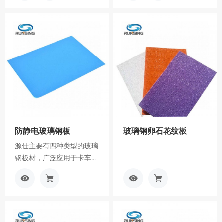
看
入
看
入
更
询
更
询
多
价
多
价
车
车
防静电玻璃钢板
玻璃钢卵石花纹板
源仕主要有四种类型的玻璃
钢板材，广泛应用于卡车、
拖车、冷藏车
查
加
查
加
（refrigeryry）和集装箱。
看
入
看
入
更
询
更
询
多
价
多
价
车
车