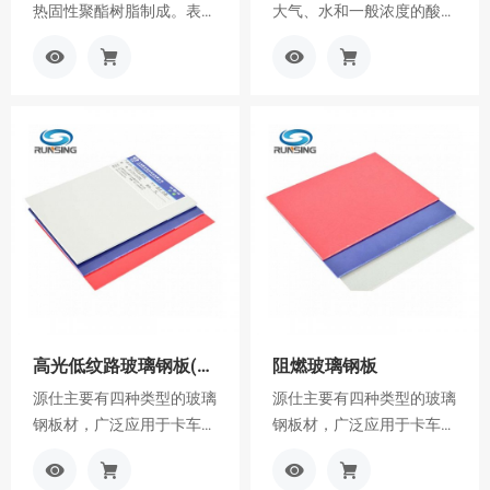
热固性聚酯树脂制成。表面
大气、水和一般浓度的酸、
压花美观。玻璃钢装饰面板
碱、盐以及多种油类和溶剂
查
加
查
加
适合作为永久性装饰，可以
都有较好的抵抗能力。已应
看
入
看
入
暴露在各种天气条件下。具
用到化工防腐的各个方面，
更
询
更
询
有低热膨胀性。更重要的
正在取代碳钢、不锈钢、木
多
价
多
价
是，玻璃钢装饰面板具有优
材、有色金属
车
车
良的研发性能，玻璃钢面板
不会因温度和吸湿的影响而
变形，是装饰的最佳选择。
高光低纹路玻璃钢板(房车专用板)
阻燃玻璃钢板
源仕主要有四种类型的玻璃
源仕主要有四种类型的玻璃
钢板材，广泛应用于卡车、
钢板材，广泛应用于卡车、
拖车、冷藏车
拖车、冷藏车
查
加
查
加
（refrigeryry）和集装箱。
（refrigeryry）和集装箱。