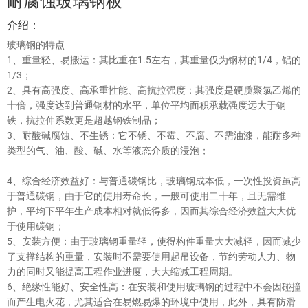
耐腐蚀玻璃钢板
介绍：
玻璃钢的特点
1、重量轻、易搬运：其比重在1.5左右，其重量仅为钢材的1/4，铝的
1/3；
2、具有高强度、高承重性能、高抗拉强度：其强度是硬质聚氯乙烯的
十倍，强度达到普通钢材的水平，单位平均面积承载强度远大于钢
铁，抗拉伸系数更是超越钢铁制品；
3、耐酸碱腐蚀、不生锈：它不锈、不霉、不腐、不需油漆，能耐多种
类型的气、油、酸、碱、水等液态介质的浸泡；
4、综合经济效益好：与普通碳钢比，玻璃钢成本低，一次性投资虽高
于普通碳钢，由于它的使用寿命长，一般可使用二十年，且无需维
护，平均下平年生产成本相对就低得多，因而其综合经济效益大大优
于使用碳钢；
5、安装方便：由于玻璃钢重量轻，使得构件重量大大减轻，因而减少
了支撑结构的重量，安装时不需要使用起吊设备，节约劳动人力、物
力的同时又能提高工程作业进度，大大缩减工程周期。
6、绝缘性能好、安全性高：在安装和使用玻璃钢的过程中不会因碰撞
而产生电火花，尤其适合在易燃易爆的环境中使用，此外，具有防滑