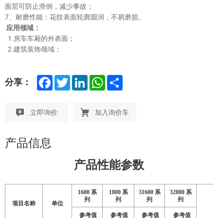
面层可防止滑倒，减少事故；
7、耐磨性能：花纹表面轮廓圆润，不易磨损。
应用领域：
1.房车车厢的外表面；
2.建筑装饰领域；
F
T
L
W
S
分享：
a
w
i
h
h
c
i
n
a
a
e
t
k
t
r
b
t
e
s
e
立即询价
加入询价车
o
e
d
A
o
r
I
p
k
n
p
产品信息
参数
产品性能
1600
系
1800
系
31600
系
32800
系
列
列
列
列
项目名称
单位
参考值
参考值
参考值
参考值