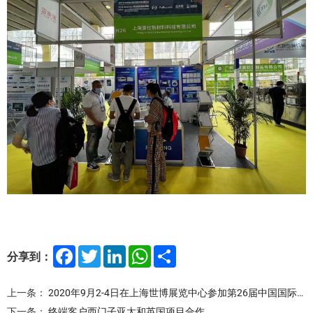
F
T
L
W
S
分享到：
a
w
i
h
h
c
i
n
a
a
e
t
k
t
r
上一条：
2020年9月2-4日在上海世博展览中心参加第26届中国国际复合材料工业技术展会
b
t
e
s
e
o
e
d
A
下一条：
终端客户西门子亚太和英国项目合作